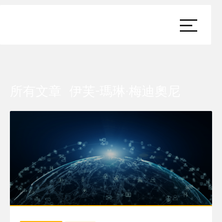
所有文章
伊芙-瑪琳·梅迪奧尼