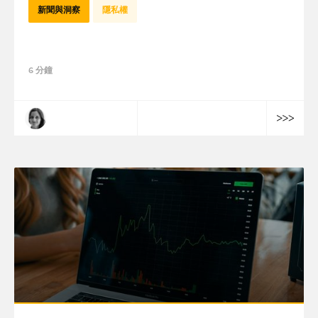
新聞與洞察
隱私權
東南亞的隱私權：一個新典範
6 分鐘
伊芙-瑪琳·梅迪奧尼